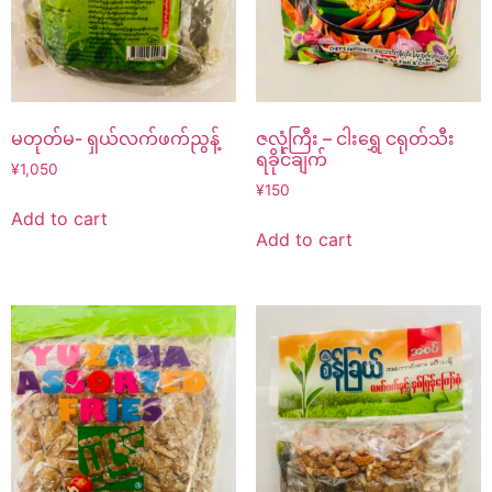
မတုတ်မ- ရှယ်လက်ဖက်ညွန့်
ဇလုံကြီး – ငါးရွှေ ငရုတ်သီး
ရခိုင်ချက်
¥
1,050
¥
150
Add to cart
Add to cart