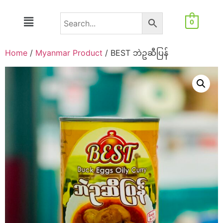
0
Home
/
Myanmar Product
/ BEST ဘဲဥဆီပြန်