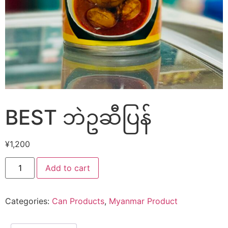
BEST ဘဲဥဆီပြန်
¥
1,200
Add to cart
Categories:
Can Products
,
Myanmar Product