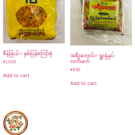
စီန်ခြယ် – နှစ်ပြန်ကြော်စုံ
အရီးတောင်း- ရှူးရှဲနှပ်
လက်ဖက်
¥
1,000
¥
650
Add to cart
Add to cart