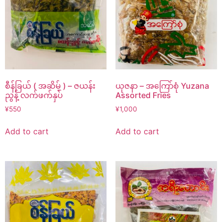
စီန်ခြယ် ( အဆိမ့် ) – ဇယန်း
ယုဇနာ – အကြော်စုံ Yuzana
ညွန့် လက်ဖက်နှပ်
Assorted Fries
¥
550
¥
1,000
Add to cart
Add to cart