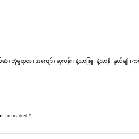
၊ ဘုံမ္မရာဇာ ၊ အကျော် ၊ ဆူးပန်း ၊ နံ့သာဖြူ ၊ နံ့သာနီ ၊ နွယ်ချို
lds are marked
*