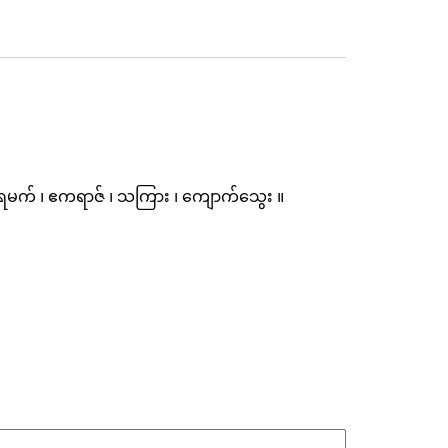
 ၊ ကရမက် ၊ ဧကရာဇ် ၊ သကြား ၊ ကျောက်သွေး ။