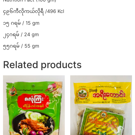
၄၉၆ကီလိုကယ်လိုရီ /496 Kcl
၁၅ ဂရမ် / 15 gm
၂၄ဂရမ် / 24 gm
၅၅ဂရမ် / 55 gm
Related products