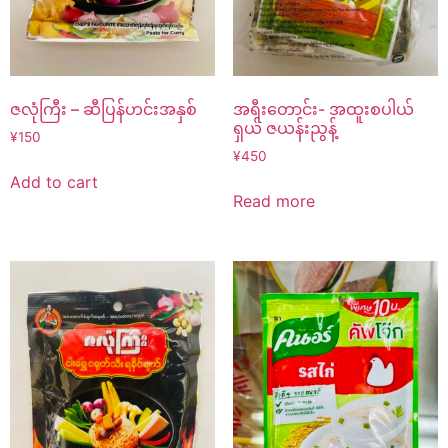
ဇလုံကြီး – ဆီပြန်ဟင်းအနှစ်
အရီးတောင်း- အထူးစပါယ်
ရှယ် ဇယန်းညွန့်
¥
150
¥
450
Add to cart
Read more