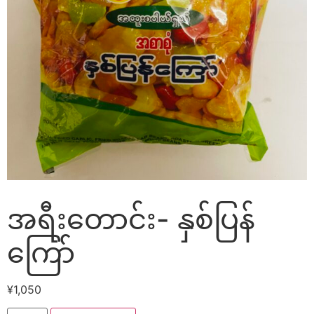
အရီးတောင်း- နှစ်ပြန်
ကြော်
¥
1,050