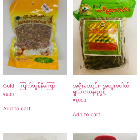
Gold – ကြက်သွန်နီကြော်
အရီးတောင်း- အထူးစပါယ်
ရှယ် ဇယန်းညွန့်
¥
600
¥
1,050
Add to cart
Add to cart