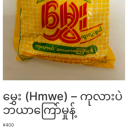
မွှေး (Hmwe) – ကုလားပဲ
ဘယာကြော်မှုန့်
¥
400