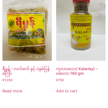
ရီမွန် – လက်ဖက် နှင့် ပဲနှစ်ပြန်
ကုလားလေး( Kalarlay) –
ကြော်
မဆလာ 160 gm
¥
1,050
¥
750
Read more
Add to cart