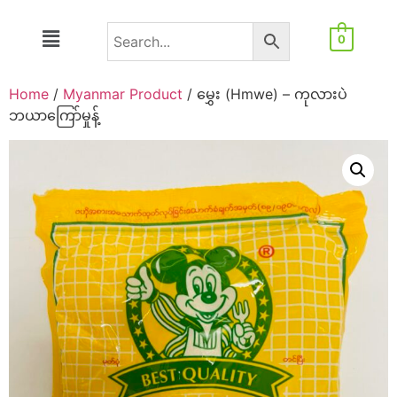
0
Home
/
Myanmar Product
/ မွှေး (Hmwe) – ကုလားပဲ
ဘယာကြော်မှုန့်