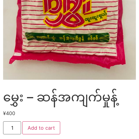
မွှေး – ဆန်အကျက်မှုန့်
¥
400
Add to cart