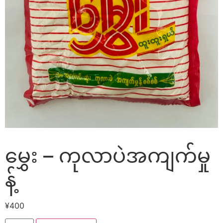
မွှေး – ကုလာပဲအကျက်မှု
န့်
¥
400