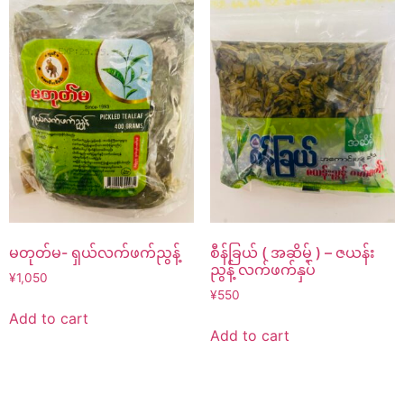
မတုတ်မ- ရှယ်လက်ဖက်ညွန့်
စီန်ခြယ် ( အဆိမ့် ) – ဇယန်း
ညွန့် လက်ဖက်နှပ်
¥
1,050
¥
550
Add to cart
Add to cart