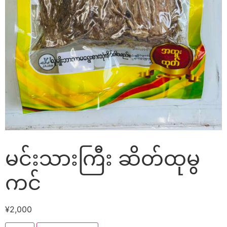
မင်းသားကြီး ဆိတ်ထုမွ
ကင်
¥
2,000