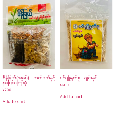
စီန်ခြယ်(အစပ်) – လက်ဖက်နှင့်
ပင်ပျိုရွက်နု – ဂျင်းနှပ်
နှစ်ပြန်ကြော်စုံ
¥
600
¥
700
Add to cart
Add to cart