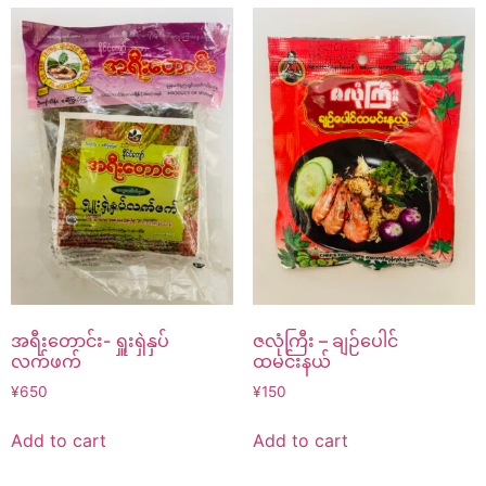
အရီးတောင်း- ရှူးရှဲနှပ်
ဇလုံကြီး – ချဉ်ပေါင်
လက်ဖက်
ထမင်းနယ်
¥
650
¥
150
Add to cart
Add to cart