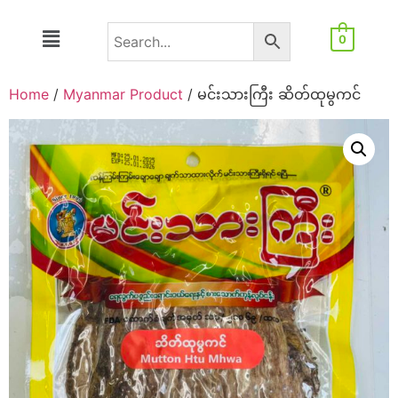
0
Home
/
Myanmar Product
/ မင်းသားကြီး ဆိတ်ထုမွကင်