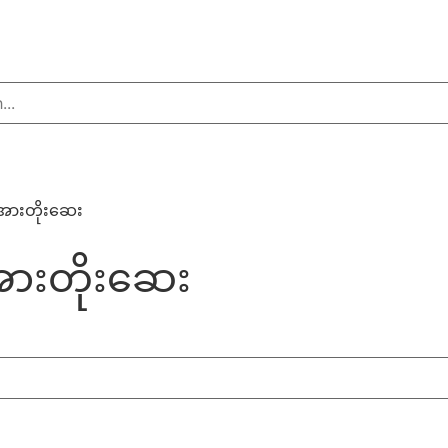
အားတိုးဆေး
ားတိုးဆေး