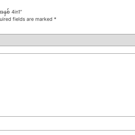
အနှစ် 4in1”
uired fields are marked
*