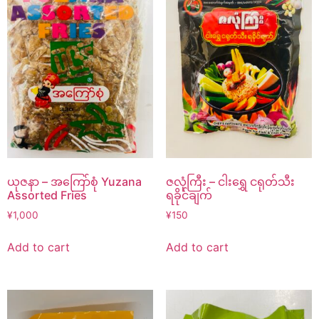
ယုဇနာ – အကြော်စုံ Yuzana
ဇလုံကြီး – ငါးရွှေ ငရုတ်သီး
Assorted Fries
ရခိုင်ချက်
¥
1,000
¥
150
Add to cart
Add to cart